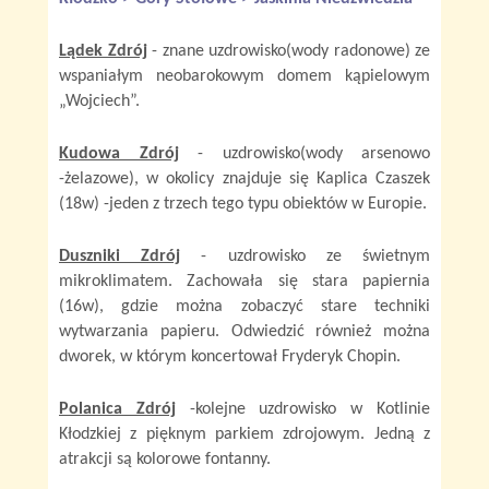
Lądek Zdrój
- znane uzdrowisko(wody radonowe) ze
wspaniałym neobarokowym domem kąpielowym
„Wojciech”.
Kudowa Zdrój
- uzdrowisko(wody arsenowo
-żelazowe), w okolicy znajduje się Kaplica Czaszek
(18w) -jeden z trzech tego typu obiektów w Europie.
Duszniki Zdrój
- uzdrowisko ze świetnym
mikroklimatem. Zachowała się stara papiernia
(16w), gdzie można zobaczyć stare techniki
wytwarzania papieru. Odwiedzić również można
dworek, w którym koncertował Fryderyk Chopin.
Polanica Zdrój
-kolejne uzdrowisko w Kotlinie
Kłodzkiej z pięknym parkiem zdrojowym. Jedną z
atrakcji są kolorowe fontanny.