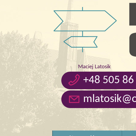
Maciej Latosik
+48 505 86
mlatosik@o