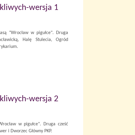
kliwych-wersja 1
trasą "Wrocław w pigułce". Druga
cławicką, Halę Stulecia, Ogród
frykarium.
kliwych-wersja 2
"Wrocław w pigułce". Druga cześć
ower i Dworzec Główny PKP.