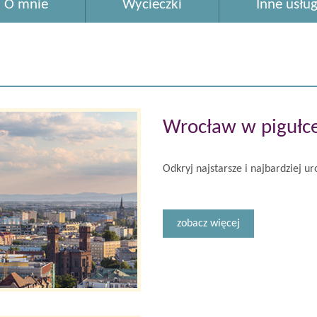
O mnie
Wycieczki
Inne usług
Wrocław w pigułce
Odkryj najstarsze i najbardziej u
zobacz więcej