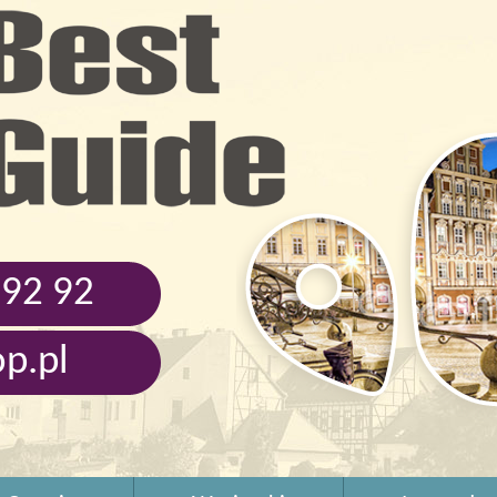
 92 92
p.pl